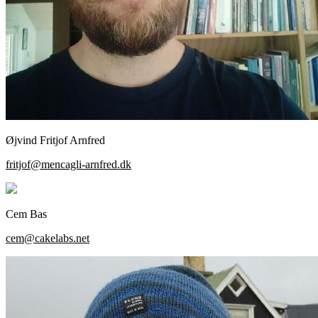
Øjvind Fritjof Arnfred
fritjof@mencagli-arnfred.dk
Cem Bas
cem@cakelabs.net