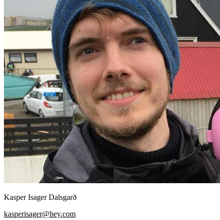
Kasper Isager Dalsgarð
kasperisager@hey.com